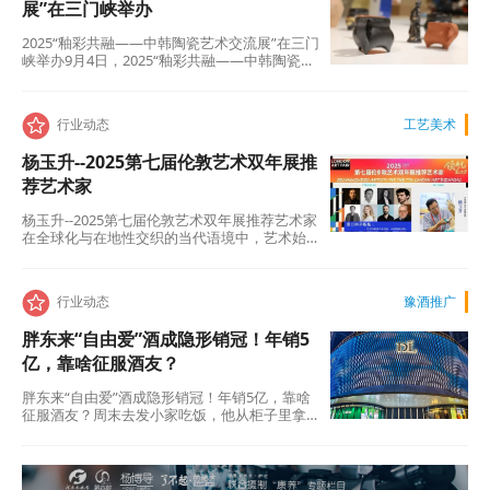
展”在三门峡举办
2025“釉彩共融——中韩陶瓷艺术交流展”在三门
峡举办9月4日，2025“釉彩共融——中韩陶瓷艺
术交流展”在我市（国金购物广场二楼…
行业动态
工艺美术
杨玉升--2025第七届伦敦艺术双年展推
荐艺术家
杨玉升--2025第七届伦敦艺术双年展推荐艺术家
在全球化与在地性交织的当代语境中，艺术始
终是跨越边界、对话未来的重要媒介。2…
行业动态
豫酒推广
胖东来“自由爱”酒成隐形销冠！年销5
亿，靠啥征服酒友？
胖东来“自由爱”酒成隐形销冠！年销5亿，靠啥
征服酒友？周末去发小家吃饭，他从柜子里拿
出一瓶“自由爱”。我瞅着包装挺朴素，顺口
问：“…