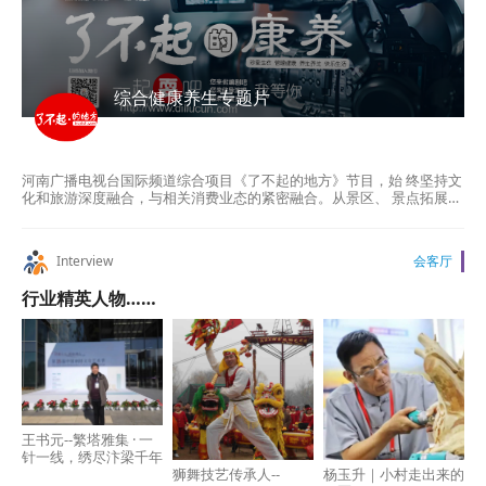
综合健康养生专题片
河南广播电视台国际频道综合项目《了不起的地方》节目，始 终坚持文
化和旅游深度融合，与相关消费业态的紧密融合。从景区、 景点拓展到
特色美食、非遗项目、艺术表演等生活消费诸多场景， 拓展文旅消费新
场景，要促进文化、旅游与生活消费紧密融合，不 断推陈出新，成为促
进消费的新热点和新增长点，满足人民群众美 好生活新需要的文旅消费
Interview
会客厅
新热潮。
行业精英人物……
王书元--繁塔雅集 · 一
针一线，绣尽汴梁千年
狮舞技艺传承人--
杨玉升｜小村走出来的